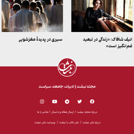
الیف شافاک: «زندگی در تبعید
سیری در پدیدهٔ مغزشویی
غم‌انگیز است»
مجله نبشت | ادبیات،‌ جامعه، سیاست
درباره مجله نبشت
/
ارسال مقاله و داستان /
تماس با ما
درباره نشر نبشت /
نشر کتاب با نبشت /
وبسایت نشر نبشت