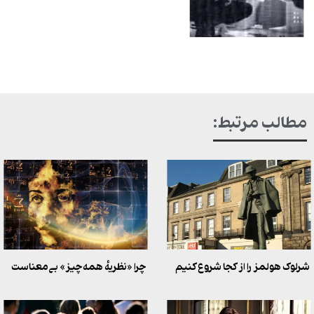
مطالب مرتبط:
شرلوک هولمز را از کجا شروع کنیم
چرا «نظریهٔ همه‌چیز» بی‌معناست