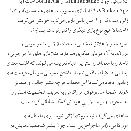
کلاسیکی چون Grim Fandango و Botanicula است (یا
Broken Age که ازقضا بازیِ محبوبِ ساعدی هم هست)، و تنها
ژانری‌ست که او از سنِ پایین بازی می‌کرد. خودش می‌گوید،
«احتمالا هیچ نوع بازی دیگری را نمی‌توانستم بسازم».
صرف‌نظر از علائق شخصی، استفاده از ژانر ماجراجویی و
درون‌مایهٔ آن، مزایای دیگری هم دارد. مثلا بازی‌های ماجراجویی،
تاحدی با معماهای مبتنی‌بر اشیاء تعریف می‌شوند، که اغلب معنای
چندانی در دنیای واقعی ندارند. داشتنِ محیطی سورئال، فرصت‌های
زیادی ایجاد می‌کند تا این معماها هرچه بیشتر جالب و متمایز
شوند. ضمنا حال‌وهوای موراکامی به تعریفِ شخصیت اصلی و
جستجوی او برای بازیابیِ هویتش کمک شایانی کرده است.
ساعدی می‌گوید، «به‌نظرم تنها ژانر خوب برای داستان‌های
موراکامی، ژانر ماجراجویی است چون بیشترِ شخصیت‌هایش در