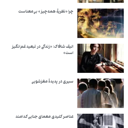
چرا «نظریهٔ همه‌چیز» بی‌معناست
الیف شافاک: «زندگی در تبعید غم‌انگیز
است»
سیری در پدیدهٔ مغزشویی
عناصر کلیدی معمای جنایی کدامند