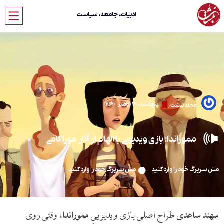
ادبیات، جامعه، سیاست
پنج‌شنبه، 19 نوامبر 2020
مجله نبشت
مموراندا: بازی ویدیویی با الهام از آثار موراکامی
متن سربرگ خود را وارد کنید
متن سربرگ خود را وارد کنید
سهند ساعدی
طراح اصلی بازی ویدیوییِ
مموراندا
، وقتی روی