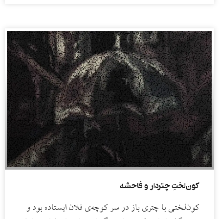
کون‌لختِ چتردار و فاحشه
کون‌لختی با چتری باز در سر کوچه‌ی فلان ایستاده بود و