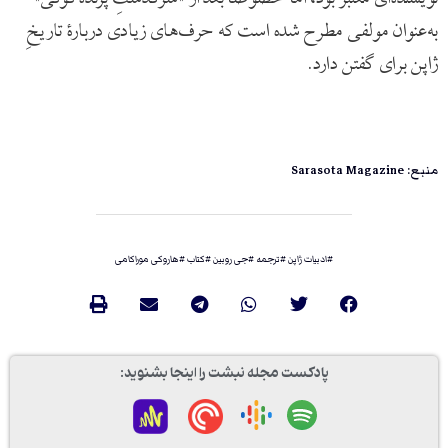
به‌عنوان مولفی مطرح شده است که حرف‌های زیادی دربارۀ تاریخِ
ژاپن برای گفتن دارد.
منبع: Sarasota Magazine
#
ادبیات ژاپن
#
ترجمه
#
جی روبین
#
کتاب
#
هاروکی موراکامی
پادکست مجله نبشت را اینجا بشنوید: