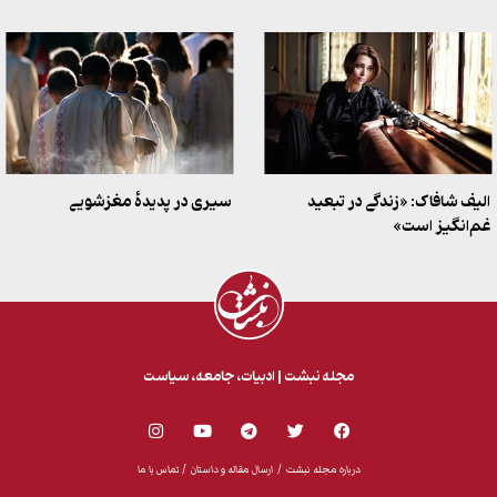
الیف شافاک: «زندگی در تبعید
سیری در پدیدهٔ مغزشویی
غم‌انگیز است»
مجله نبشت | ادبیات،‌ جامعه، سیاست
درباره مجله نبشت
/
ارسال مقاله و داستان /
تماس با ما