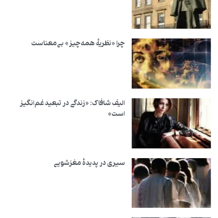
چرا «نظریهٔ همه‌چیز» بی‌معناست
الیف شافاک: «زندگی در تبعید غم‌انگیز
است»
سیری در پدیدهٔ مغزشویی