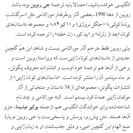
انگلیسی خوانده باشید، احتمالا باید ترجمۀ
جی روبین
بوده باشد.
روبین از دهۀ 1990، بعضی آثارِ پرطرفدارِ موراکامی مثل «سرگذشتِ
پرندۀ کوکی،» «جنگل نروژی» و «۱کیو۸۴،» و مجموعه داستان‌های
کوتاهِ «بعد از زلزله» و «بید کور، زن خفته» را ترجمه کرده است.
ولی روبین فقط مترجمِ آثار موراکامی نیست و شاهدِ این همْ گلچینِ
جدیدی از داستان‌های کوتاهِ ژاپنی‌ست که ویراستۀ روبین است و
برخی از آن‌ها هم ترجمۀ خودِ اوست و انتشاراتِ معروفِ پنگوئن،
در ماه سپتامبر آن را منتشر کرده است. «داستان‌های کوتاه ژاپنی» از
انتشارات پنگوئن، مجموعه‌ای از 34 داستان و منتخباتی از آثار
مولفانِ ژاپنیِ عمدتا قرن بیستم است. البته موراکامی و چند نامِ
شناخته‌شده برای خوانندگانِ انگلیسی هم، ازجمله
یوکیو میشیما
، جزو
آن‌ها هستند. متنِ پیش‌رو، پرسش و پاسخی‌ست با جی روبین دربارۀ
منبع الهامِ این گلچین ادبی، و دلیل جذب‌شدنِ او به زبان ژاپنی و