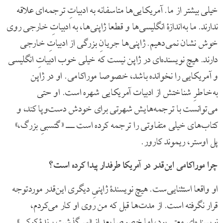
خیلی بیشتر از ما. آمریکایی‌ها متاسفانه به ادبیاتِ ترجمه‌ای علاقه
ندارند. ما به‌اندازۀ انگلیسی‌ها و قطعا ژاپنی‌ها، به ادبیاتِ خارجی روی
خوش نشان نمی‌دهیم. ژاپنی‌ها جریانِ بزرگی از ادبیاتِ خارجی
دارند. هیچ نویسنده‌ای در ژاپن نیست که خیلی خوب ادبیاتِ انگلیسی
و آمریکایی را نخوانده باشد، خصوصا موراکامی. او در ژاپن
به‌خاطرِ شناختش از ادبیات آمریکایی شهره است. او حتی
می‌توانست با ترجمه‌هایش شهرتی برای خودش دست‌وپا کند، و
کتاب‌های خیلی متفاوتی را ترجمه کرده است ‌ـــ‌ «گتسبیِ بزرگ،»
پل اوستر، ریموند کارور.
چرا موراکامی این‌قدر در آمریکا طرفدار پیدا کرده است؟
او واقعا استثنایی‌ست. هیچ نویسندۀ ژاپنیِ دیگری این‌قدر موردتوجه
قرار نگرفته است. از مدت‌ها قبل که من روی او کار می‌کردم،
نویسنده‌ای معتبر بود، اما خصوصا بعد از «سرگذشتِ پرندۀ کوکی»