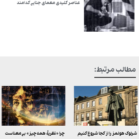
عناصر کلیدی معمای جنایی کدامند
مطالب مرتبط:
شرلوک هولمز را از کجا شروع کنیم
چرا «نظریهٔ همه‌چیز» بی‌معناست