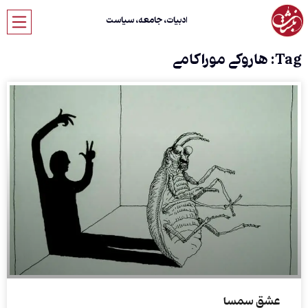
ادبیات، جامعه، سیاست
Tag: هاروکی موراکامی
عشق سمسا