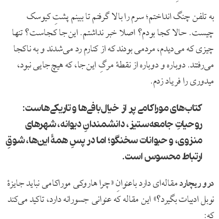
به تلفن چنگ انداختم؛ سرم را بالا گرفتم تا ببینم پشتِ کیوسک
چیست. حالا کجا بودم؟ اصلا خبر نداشتم. این‌جا کجاست؟ تنها
چیزی که می‌دیدم، مردمی بودند که از کنارم رد می‌شدند و به ناکجا
می‌رفتند. دوباره و دوباره از نقطۀ مرگِ این‌جا، که هیچ‌جایی نبود،
میدوری را فریاد زدم.
کتاب‌های موراکامی پر از خیال‌بافی‌ها و تاریکی‌هاست:
روحیاتِ جامعه‌ستیز، دانشمندانِ دیوانه، شهرهای
منزوی، و حیوانات سخنگو؛ اما در پسِ همۀ این‌ها، شوقِ
ارتباط محسوس است.
درو ریچارد
مقاله‌ای دارد باعنوانِ «چرا هاروکی موراکامی نباید جایزۀ
نوبل ادبیات بگیرد؟» این مقاله که عنوانی جسورانه دارد، تاکید می‌کند
که: