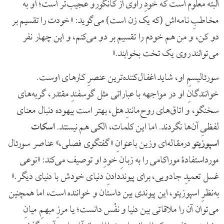
البته معلوم است که خودِ راوی از کانگورو عجیب‌تر است؛ او به
مخاطبِ نامه‌اش (که یک زن است) می‌گوید: «خودت را تقسیم بر
دو کن، و من هم خودم را تقسیم بر دو می‌کنم، و این چهار نفر
می‌توانند روی یک تخت بخوابند.»
سورئالیسمِ او، شاید اغفال‌کننده‌ترین عنصرِ کارهای اوست.
خوانندگانِ او در مواجهه با عباراتی مثل گوسفندِ مقتدر، گربه‌های
سخنگو، و اتاق‌های روح‌مانندِ هتل، بهتر است بیهوده دنبال معنای
لفظیِ آن‌ها نگردند. اما این کلمات، الکی هم نیستند.
اسکات
اسپوزیتو
درمقاله‌ای وزین باعنوانِ «گفتگوی فصلی،» عناصر سورئال
مورداستفادۀ موراکامی را به زبانِ خودِ او توصیف می‌کند: «نوعی
غسل تعمیدِ جادویی، برای پیونددادنِ دنیای خودش با دنیای دیگر.»
به‌نظرِ اسپوزیتو، این پیوندی بین داستان و خواننده است، اما همچنین
می‌توان آن را ملاقاتی بین دنیا و نفْس دانست؛ یا مرزِ مبهمِ میانِ