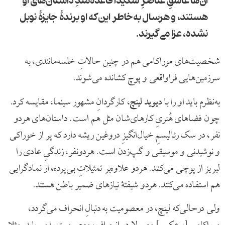
آن‌ها عاشقِ عناصرِ شدیدا قاعده‌مندِ داستان‌های او
هستند، و هرسال به‌خاطر این‌که او برندۀ جایزۀ نوبل
نشده، عزا می‌گیرند.
شخصیت‌های موراکامی هم در چنین حالاتِ خلسه‌مانندی، به
سرزمین‌هایی فراواقعی و پوچ کشانده می‌شوند.
به‌نظرم باید او را با
دیوید لینچ
، کارگردانِ مشهور سینما، مقایسه کرد.
چون فضاهای هُنریِ کارهای‌شان مثل هم است. داستان‌های هردو
نفر، در سک رئالیسمِ خیال‌انگیزِ دروغین ریشه دارد که پر از خوراکی
و نوشیدنی و موسیقی و گپ‌زدن است. هردونفر، زندگیِ عادی را
لبریز از پوچی می‌کنند. هردو علاوه‌بر تمثیلاتِ بی‌پرده، از نمادگرایی
هم استفاده می‌کنند. هردو شیفتۀ نیازهای ضمیر باطن هستند.
ولی درحالی‌که لینچ، در معصومیت به د‌نبالِ انحراف می‌گردد،