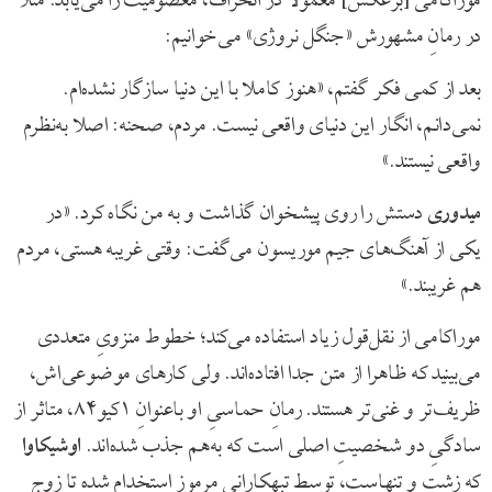
موراکامی [برعکس] معمولا در انحراف، معصومیت را می‌یابد. مثلا
در رمانِ مشهورش «جنگل نروژی» می‌خوانیم:
بعد از کمی فکر گفتم، «هنوز کاملا با این دنیا سازگار نشده‌ام.
نمی‌دانم، انگار این دنیای واقعی نیست. مردم، صحنه: اصلا به‌نظرم
واقعی نیستند.»
میدوری
دستش را روی پیشخوان گذاشت و به من نگاه کرد. «در
یکی از آهنگ‌های جیم موریسون می‌گفت: وقتی غریبه هستی، مردم
هم غریبند.»
موراکامی از نقل‌قول زیاد استفاده می‌کند؛ خطوط منزویِ متعددی
می‌بینید که ظاهرا از متن جدا افتاده‌اند. ولی کارهای موضوعی‌اش،
ظریف‌تر و غنی‌تر هستند. رمانِ حماسیِ او باعنوانِ ۱کیو۸۴، متاثر از
سادگیِ دو شخصیتِ اصلی است که به‌هم جذب شده‌اند.
اوشیکاوا
که زشت و تنهاست، توسط تبهکارانی مرموز استخدام شده تا زوجِ