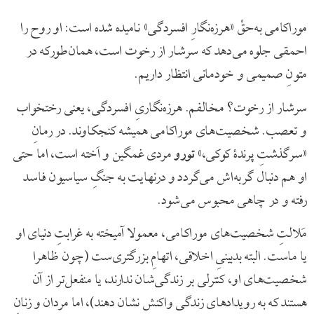
موراکامی به‌حقْ «هرزه‌نگارِ افسردگی» نامیده شده است: او روح را
احمقی جلوه می‌دهد که سرشار از رخوت است، همان‌طورکه در
متونِ صمیمی و خودمانی انتظار داریم.
سرشار از رخوت؟ مخالفم. هرزه‌نگاریِ افسردگی، یعنی رختخواب
و تعصب. شخصیت‌های موراکامی همیشه کنجکاوند. در رمانِ
«سرگذشتِ پرندۀ کوکی،»
تورو
مردی غمگین و اَخته است، اما حتی
او هم دنبال گربه‌اش می‌گردد و درنهایت به جنگِ سیاسیون فاسد
رفته و در چاهی محبوس می‌شود.
مَلالتِ شخصیت‌های موراکامی، معمولا آمیخته به غرابتِ دنیای او
یا ماست. البته بدبینیِ اخلاقی، اتهامِ بزرگتری‌ست (چون ظاهرا
شخصیت‌های او، کنترلی بر زندگی‌شان ندارند، یا منفعل‌تر از آن
هستند که به رویدادهای زندگی واکنش نشان دهند)، اما مردان و زنانِ