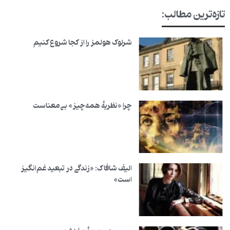
تازه‌ترین مطالب:
شرلوک هولمز را از کجا شروع کنیم
چرا «نظریهٔ همه‌چیز» بی‌معناست
الیف شافاک: «زندگی در تبعید غم‌انگیز
است»