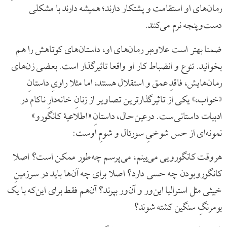
رمان‌های او استقامت و پشتکار دارند؛ همیشه دارند با مشکلی
دست‌وپنجه نرم می‌کنند.
ضمنا بهتر است علاوه‌بر رمان‌های او، داستان‌های کوتاهش را هم
بخوانید. تنوع و انضباط کار او واقعا تاثیرگذار است. بعضی زن‌های
رمان‌هایش، فاقدِ عمق و استقلال هستند، اما مثلا راویِ داستانِ
«خواب،» یکی از تاثیرگذارترین تصاویر از زنانِ خانه‌دارِ ناکام در
ادبیات داستانی‌ست. درعین‌حال، داستانِ «اطلاعیۀ کانگورو»
نمونه‌ای از حس شوخیِ سورئال و شومِ اوست:
هروقت کانگورویی می‌بینم، می‌پرسم چه‌طور ممکن است؟ اصلا
کانگورو بودن چه حسی دارد؟ اصلا برای چه آن‌ها باید در سرزمینِ
خبیثی مثل استرالیا این‌ور و آن‌ور بپرند؟ آن‌هم فقط برای این‌که با یک
بومرنگِ سنگین کشته شوند؟