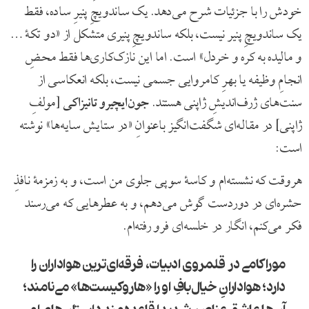
خودش را با جزئیات شرح می‌دهد. یک ساندویچِ پنیرِ ساده، فقط
یک ساندویچِ پنیر نیست، بلکه ساندویچِ پنیری متشکل از «دو تکۀ …
و مالیده به کره و خردل» است. اما این نازک‌کاری‌ها فقط محضِ
انجامِ وظیفه یا بهرِ کامروایی جسمی نیست، بلکه انعکاسی از
سنت‌های ژرف‌اندیشِ ژاپنی هستند.
جون‌ایچیرو تانیزاکی
[مولفِ
ژاپنی] در مقاله‌ای شگفت‌انگیز باعنوانِ «در ستایش سایه‌ها» نوشته
است:
هروقت که نشسته‌ام و کاسۀ سوپی جلوی من است، و به زمزمۀ نافذِ
حشره‌ای در دوردست گوش می‌دهم، و به عطرهایی که می‌رسند
فکر می‌کنم، انگار در خلسه‌ای فرو رفته‌ام.
موراکامی در قلمروی ادبیات، فرقه‌ای‌ترین هواداران را
دارد؛ هوادارانِ خیال‌بافِ او را «هاروکیست‌ها» می‌نامند؛