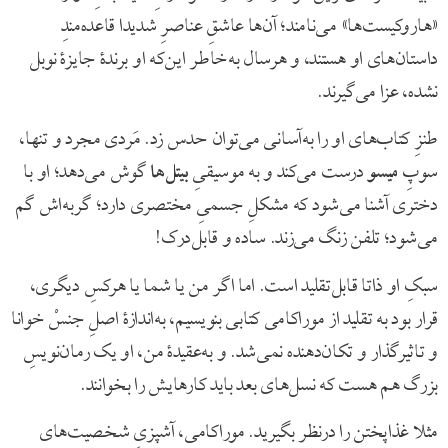
«هاروکیست‌ها» می‌نامند؛ آن‌ها عاشقِ عناصرِ شدیدا قاعده‌مندِ
داستان‌های او هستند، و هرسال به‌خاطر این‌که او برندۀ جایزۀ نوبل
نشده، عزا می‌گیرند.
طنزِ کتاب‌های او را به‌آسانی می‌توان حدس زد. مَردی مجرد و تنها،
سوپِ
میسو
درست می‌کند و به موسیقیِ
بیتل‌ها
گوش می‌دهد؛ او با
دختری آشنا می‌شود که مشکلِ جسمیِ مختصری دارد؛ گربه‌اش گم
می‌شود؛ تلفن زنگ می‌زند. ساده و قابل‌درک!
سبکِ او ذاتا قابل‌تقلید است. اما اگر من یا شما یا هرکسِ دیگری،
قرار بود به تقلید از موراکامی کتابی بنویسیم، به‌اندازۀ اصلِ جنسْ خوانا
و تاثیرگذار و تکان‌دهنده نمی‌شد. و به‌عقیدۀ من، او یک رمان‌نویسِ
بزرگ هم هست که نسل‌های بعد باید کارهایش را بخوانند.
مثلا غذاپختن را درنظر بگیرید. موراکامی، آشپزیِ شخصیت‌های