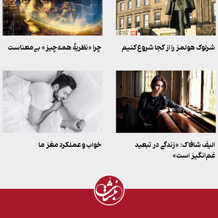
شرلوک هولمز را از کجا شروع کنیم
چرا «نظریهٔ همه‌چیز» بی‌معناست
الیف شافاک: «زندگی در تبعید
خواب و عملکرد مغز ما
غم‌انگیز است»