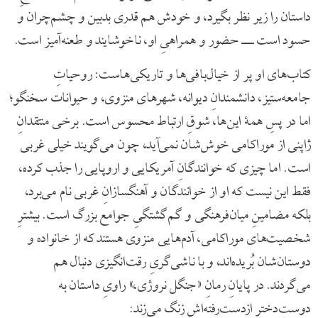
داستان را زیر نظر بگیرد، و خودش هم قدری بدبین و چشم‌چران و
حسود است ‌ـــ‌ حضور و همراهیِ او، ناخوشایند و طعنه‌آمیز است.
کتاب‌های او پر از خیال‌بافی‌ها و تاریکی‌هاست: روحیاتِ
جامعه‌ستیز، دانشمندانِ دیوانه، شهرهای منزوی، و حیوانات سخنگو؛
اما در پسِ همۀ این‌ها، شوقِ ارتباط محسوس است. برخی منتقدانِ
ژاپنی از موراکامی خوش‌شان نمی‌آید، چون می‌گویند خیلی غربی
است. اما چیزی که خوانندگانِ آمریکایی و اروپایی را جذب کرده،
فقط این نیست که او از خوانندگان و آهنگسازانِ غربی نام می‌برد،
بلکه مضامینِ میان‌فرهنگی و گم‌گشتگیِ جوامع بزرگ است. بیشترِ
شخصیت‌های موراکامی، آدم‌هایی منزوی هستند که از خانواده و
دوستان‌شان بُریده‌اند، و با ناشی‌گریِ رقت‌انگیزی دنبال هم
می‌گردند. در پایانِ رمانِ «جنگل نروژی،» راویِ داستان به
دوست‌دخترِ ازدست‌رفته‌اش زنگ می‌زند: