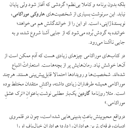
بلکه بدون برنامه و کاملا بی‌نظم؛ گردشی که آغاز شود ولی پایان
نیابد. این سرنوشتِ بسیاری از شخصیت‌های
هاروکی موراکامی
،
نویسندۀ ژاپنی، است. او این را از خوانندگانش هم می‌خواهد؛
خواننده به گردش بُرده می‌شود که از جایی آشنا شروع شده، و به
جایی ناآشنا می‌رود.
در کتاب‌های موراکامی چیزهای زیادی هست که آدم ممکن است از
آن‌ها خوشش نیاد. رمان‌هایش پر از بچه‌هاست. استعاراتْ اشباع
شده‌اند. شخصیت‌ها و رویدادها احتمالا قابل‌پیش‌بینی هستند. هرچند
موراکامی همیشه طرفدارانِ زیادی داشته، واکنشِ منتقدان مختلط بوده
است. مثلا روزنامۀ
گاردین
یک‌بار مطلبی نوشت باعنوانِ «ترک عشقِ
موراکامی.»
درواقع محبوبیتش باعثِ بدبینی‌هایی شده است، چون در قلمروی
ادبیات، فرقه‌ای‌ترین هواداران را دارد؛ هوادارانِ خیال‌بافِ او را