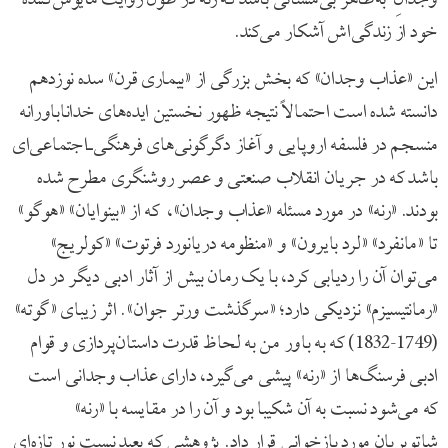
خود از زندگی‌اش آشکار می‌کند.
این «عذاب وجدان» که بخش بزرگی از «بیماری قرن» سده نوزدهم
دانسته شده است احتمالاً نتیجه ظهور نخستین ایده‌های خداناباورانه
منسجم در فلسفه اروپایی و آغاز دگرگونی‌های فرهنگی‌ـ‌‌اجتماعی‌ای
باشد که در جریان انقلاب صنعتی و عصر روشنگری مطرح شده
بودند. «رنه» در مورد مسئله «عذاب وجدان»، که از «بینوایان» «هوگو»
تا «مانفرد» «لرد بایرون» و «منظومه دریانورد فرتوت» «کولریج»
می‎‌توان آن را ردیابی کرد، با یک رمان بیش از آثار ادبی دیگر در دل
«رمانتیسیزم» نزدیکی دارد؛ «سرگذشت ورتر جوان». اثر زیبای «گوته»
(1749-1832) که به باور من به لحاظ قدرت داستان‌پردازی و قوام
ادبی فرسنگ‌ها از «رنه» پیشی می‌گیرد، دارای عذاب وجدانی است
که می‌شود نسبت به آن شکیبا بود و آن را در مقایسه با «رنه»
شاتوبریان مورد بازخوانی قرار داد. پژوهشی که بعید نیست نور تازه‌ای