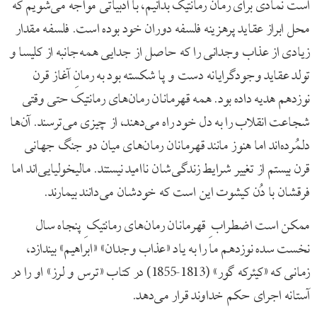
است نمادی برای رمان رمانتیک بدانیم، با ادبیاتی مواجه می‌شویم که
محل ابراز عقاید پرهزینه فلسفه دوران خود بوده است. فلسفه مقدار
زیادی از عذاب وجدانی را که حاصل از جدایی همه‌جانبه از کلیسا و
تولد عقاید وجودگرایانه دست و پا شکسته بود به رمانِ آغاز قرن
نوزدهم هدیه داده بود. همه قهرمانان رمان‌های رمانتیک حتی وقتی
شجاعت انقلاب را به دل خود راه می‌دهند، از چیزی می‌ترسند. آن‌ها
دلمُرده‌اند اما هنوز مانند قهرمانان رمان‌های میان دو جنگ جهانی
قرن بیستم از تغییر شرایط زندگی‌شان ناامید نیستند. مالیخولیایی‌اند اما
فرقشان با دُن کیشوت این است که خودشان می‌دانند بیمارند.
ممکن است اضطراب ِ قهرمانان رمان‌های رمانتیک ِ پنجاه سال
نخست سده نوزدهم ما را به یاد «عذاب وجدان» «ابراهیم» بیندازد،
زمانی که «کیئرکه گور» (1813-1855) در کتاب «ترس و لرز» او را در
آستانه اجرای حکم خداوند قرار می‌دهد.