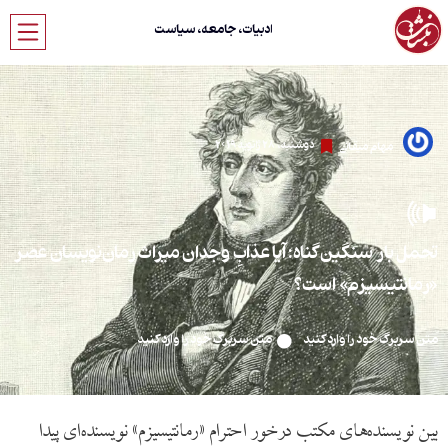
ادبیات، جامعه، سیاست
دوشنبه، 28 ژانویه 2019
مهام میقانی
تحمل بار سنگین گناه: آیا عذابِ وجدان میراث رمان‌نویسان عصر
«رمانتیسیزم» است؟
متن سربرگ خود را وارد کنید
متن سربرگ خود را وارد کنید
بین نویسنده‌های مکتب درخور احترام «رمانتیسیزم» نویسنده‌ای پیدا