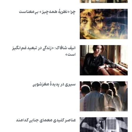
چرا «نظریهٔ همه‌چیز» بی‌معناست
الیف شافاک: «زندگی در تبعید غم‌انگیز
است»
سیری در پدیدهٔ مغزشویی
عناصر کلیدی معمای جنایی کدامند