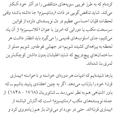
کرده‌ام که به طرز غریبی سویه‌های متناقضی را در آثار خود آشکار
می‌کند. شاید تناقض‌گویی در ذات «رمانتیسیزم» جا داشته باشد؛ وقتی
لحظات قلیان احساسي عظیم در دل نویسنده‌ای دلزده از قوانین
سرسخت مکتب یا دورانی که امروز با عنوان «کلاسیسیزم» از آن یاد
می‌کنیم، جای اسلوب‌های قدیمی را می‌گیرد باید انتظار داشت هر
لحظه به بیراهه‌ای کشیده شویم؛ در جهانی غوطه‌ور شویم مملو از
ساختمان‌هاي پیچ‌در‌پیچ که شاید اغلبشان بدون داشتن کوچک‌ترین
ثمری بنا شده‌اند.
بارها شنیده‌ایم که ادبیات هر دوره‌ای خواسته و ناخواسته «بیماری
قرن» خود را بازتاب می‌دهد. اگر به چنین اعتقادی پایبند باشیم ــ که
باور اشتباهی هم به نظر نمی‌رسد ــ شاتوبریان (۱۷۶۸ – ۱۸۴۸) از
جمله نویسنده‌های مکتب «رمانتیسیزم» است که آثارش انباشته از
«بیماری قرن»‌اند. حتی در مورد او می‌توان باز هم زیاده‌روی کرد و