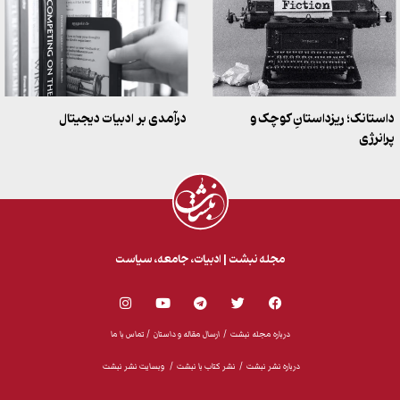
داستانک؛ ریزداستانِ کوچک و
درآمدی بر ادبیات دیجیتال
پرانرژی
مجله نبشت | ادبیات،‌ جامعه، سیاست
درباره مجله نبشت
/
ارسال مقاله و داستان /
تماس با ما
درباره نشر نبشت /
نشر کتاب با نبشت /
وبسایت نشر نبشت